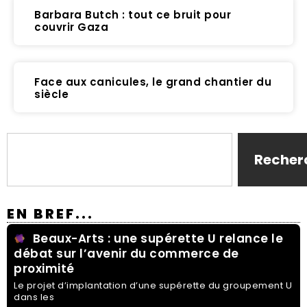
Barbara Butch : tout ce bruit pour
couvrir Gaza
Face aux canicules, le grand chantier du
siècle
Recher
EN BREF...
Beaux-Arts : une supérette U relance le
débat sur l’avenir du commerce de
proximité
Le projet d’implantation d’une supérette du groupement U
dans les