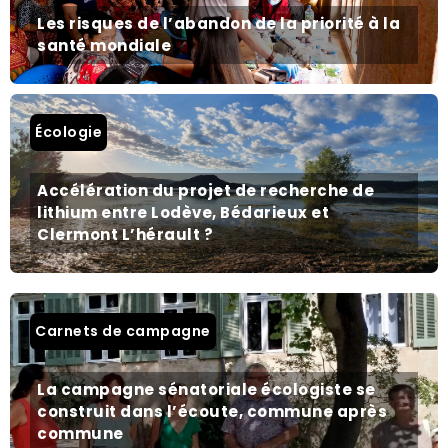
Les risques de l’abandon de la priorité à la
santé mondiale
Écologie
Accélération du projet de recherche de
lithium entre Lodève, Bédarieux et
Clermont L’hérault ?
Carnets de campagne
La campagne sénatoriale écologiste se
construit dans l’écoute, commune après
commune