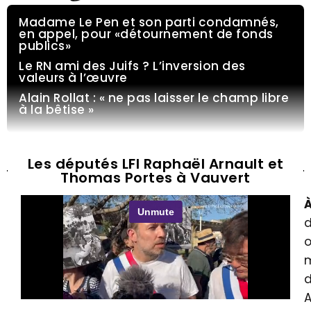
Madame Le Pen et son parti condamnés,
en appel, pour «détournement de fonds
publics»
Le RN ami des Juifs ? L’inversion des
valeurs à l’œuvre
Alain Rollat : « ne pas laisser le champ libre
à la bêtise »
Les députés LFI Raphaël Arnault et
Thomas Portes à Vauvert
d
o
m
d
A