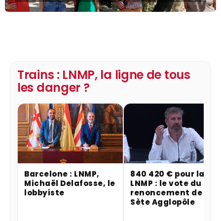
Trains : LNMP, la ligne de tous
les danger ?
Barcelone : LNMP,
840 420 € pour la
Michaël Delafosse, le
LNMP : le vote du
lobbyiste
renoncement de
Sète Agglopôle