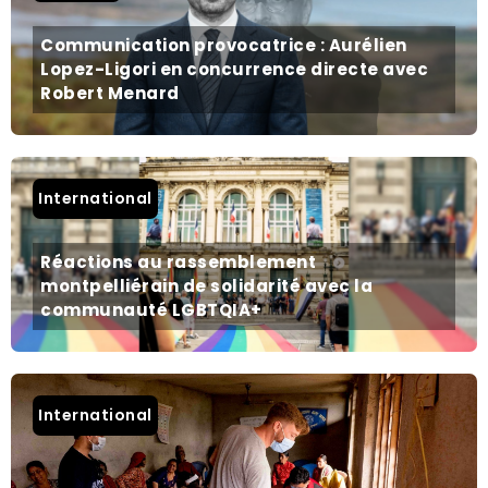
Communication provocatrice : Aurélien
Lopez-Ligori en concurrence directe avec
Robert Menard
International
Réactions au rassemblement
montpelliérain de solidarité avec la
communauté LGBTQIA+
International