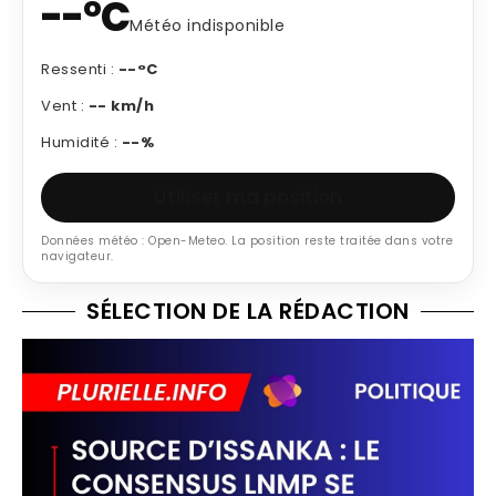
--°C
Météo indisponible
Ressenti :
--°C
Vent :
-- km/h
Humidité :
--%
Utiliser ma position
Données météo : Open-Meteo. La position reste traitée dans votre
navigateur.
SÉLECTION DE LA RÉDACTION