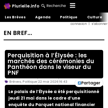
Plurielle.info
Les Brèves
Agenda
Politique
Culture
connexion
|
s’abonner
EN BREF...
Perquisition à l’Élysée : les
marchés des cérémonies du
Panthéon dans le viseur du
PNF
Brèves
,
Politique
22 mai 2026
16:43
Partager
Le palais de l’Élysée a été perquisitionné
jeudi 21 mai dans le cadre d’une
enquête du Parquet national financier