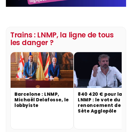
Trains : LNMP, la ligne de tous
les danger ?
Barcelone : LNMP,
840 420 € pour la
Michaël Delafosse, le
LNMP : le vote du
lobbyiste
renoncement de
Sète Agglopôle