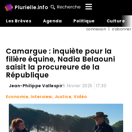
Plurielle.info
Les Brèves
Agenda
Politique
Culture
connexion
|
s’abonner
Camargue : inquiète pour la
filière équine, Nadia Belaouni
saisit la procureure de la
République
Jean-Philippe Vallespir
5 février 2025
17:30
Economie
,
Interview
,
Justice
,
Vidéo