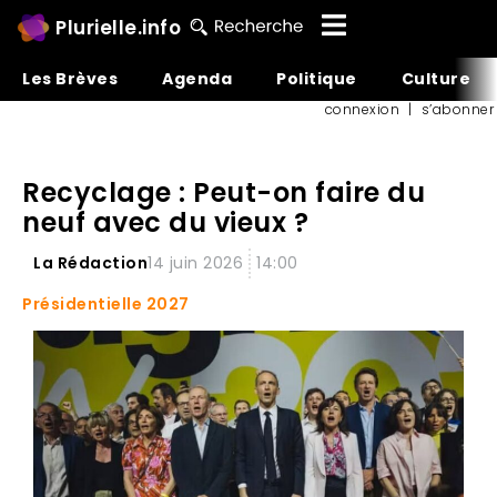
Plurielle.info
Les Brèves
Agenda
Politique
Culture
connexion
|
s’abonner
Recyclage : Peut-on faire du
neuf avec du vieux ?
La Rédaction
14 juin 2026
14:00
Présidentielle 2027