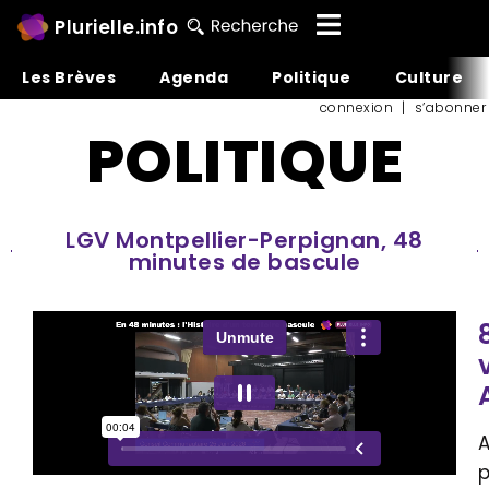
Plurielle.info
Les Brèves
Agenda
Politique
Culture
connexion
|
s’abonner
POLITIQUE
LGV Montpellier-Perpignan, 48
minutes de bascule
A
p