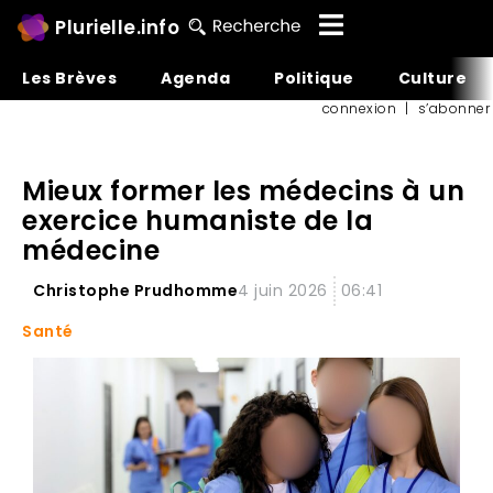
Plurielle.info
Les Brèves
Agenda
Politique
Culture
connexion
|
s’abonner
Mieux former les médecins à un
exercice humaniste de la
médecine
Christophe Prudhomme
4 juin 2026
06:41
Santé