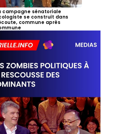
a campagne sénatoriale
cologiste se construit dans
’écoute, commune après
ommune