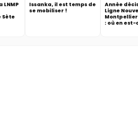
la LNMP
Issanka, il est temps de
Année décis
se mobiliser !
Ligne Nouve
 Sète
Montpellie
: où en est-