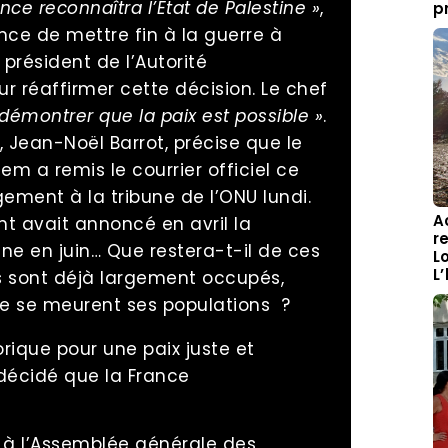
nce reconnaîtra l’État de Palestine »
,
p
ence de mettre fin à la guerre à
président de l’Autorité
 réaffirmer cette décision. Le chef
 démontrer que la paix est possible »
.
, Jean-Noël Barrot, précise que le
m a remis le courrier officiel ce
gement à la tribune de l’ONU lundi.
A
nt avait annoncé en avril la
r
ne en juin… Que restera-t-il de ces
L
L
ls sont déjà largement occupés,
e se meurent ses populations ?
rique pour une paix juste et
 décidé que la France
e à l’Assemblée générale des