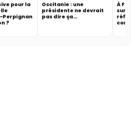
ive pour la
Occitanie : une
À Fitou
lle
présidente ne devrait
sur la 
r-Perpignan
pas dire ça…
référe
on ?
contre 