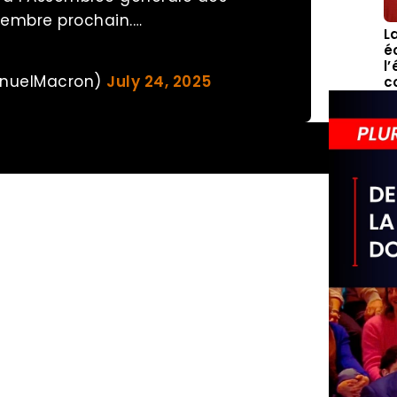
tembre prochain.…
L
é
l
nuelMacron)
July 24, 2025
c