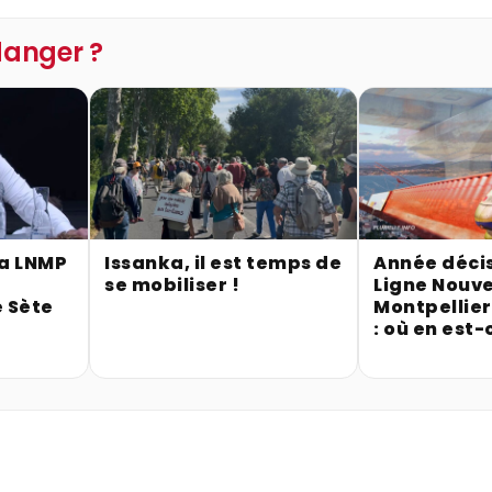
 danger ?
la LNMP
Issanka, il est temps de
Année décis
se mobiliser !
Ligne Nouve
 Sète
Montpellie
: où en est-