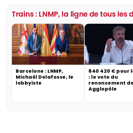
Trains : LNMP, la ligne de tous les
Barcelone : LNMP,
840 420 € pour 
Michaël Delafosse, le
: le vote du
lobbyiste
renoncement de
Agglopôle