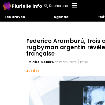
Plurielle.info
Les Brèves
Agenda
Poli
Federico Aramburú, trois a
rugbyman argentin révèle l
française
Claire Méluire
22 mars 2025
12:00
Justice