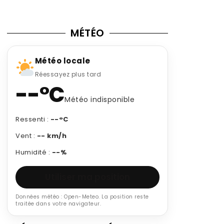
MÉTÉO
Météo locale
Réessayez plus tard
--°C
Météo indisponible
Ressenti :
--°C
Vent :
-- km/h
Humidité :
--%
Utiliser ma position
Données météo : Open-Meteo. La position reste
traitée dans votre navigateur.