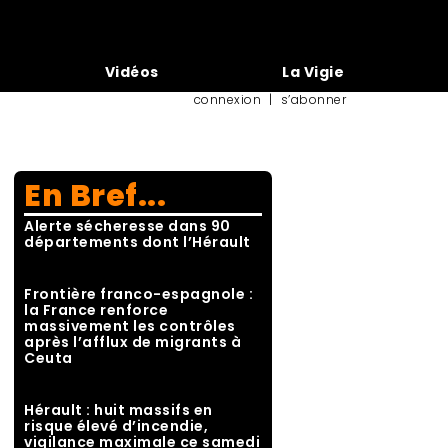
Vidéos
La Vigie
connexion
|
s’abonner
En Bref...
Alerte sécheresse dans 90
départements dont l’Hérault
Frontière franco-espagnole :
la France renforce
massivement les contrôles
après l’afflux de migrants à
Ceuta
Hérault : huit massifs en
risque élevé d’incendie,
vigilance maximale ce samedi