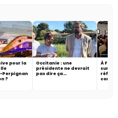
ive pour la
Occitanie : une
À Fitou
lle
présidente ne devrait
sur la 
r-Perpignan
pas dire ça…
référe
on ?
contre 