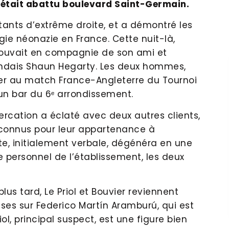
, était abattu boulevard Saint-Germain.
tants d’extrême droite, et a démontré les
gie néonazie en France. Cette nuit-là,
rouvait en compagnie de son ami et
andais Shaun Hegarty. Les deux hommes,
ter au match France-Angleterre du Tournoi
 un bar du 6ᵉ arrondissement.
ercation a éclaté avec deux autres clients,
, connus pour leur appartenance à
pute, initialement verbale, dégénéra en une
e personnel de l’établissement, les deux
us tard, Le Priol et Bouvier reviennent
rises sur Federico Martín Aramburú, qui est
ol, principal suspect, est une figure bien