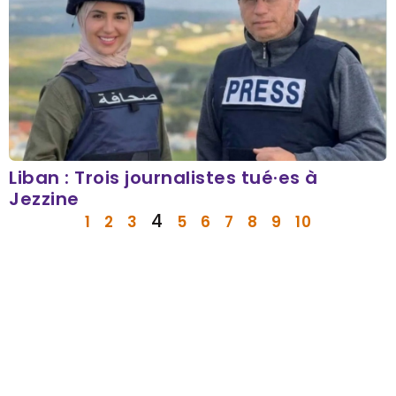
Liban : Trois journalistes tué·es à
Jezzine
4
1
2
3
5
6
7
8
9
10