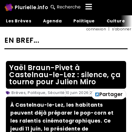
Plurielle.info
Les Brèves
Agenda
Politique
Culture
connexion
|
s’abonner
EN BREF...
Yaël Braun-Pivet à
Castelnau-le-Lez : silence, ça
tourne pour Julien Miro
Brèves
,
Politique
,
Sécurité
10 juin 2026
21:00
Partager
À Castelnau-le-Lez, les habitants
peuvent déjà préparer le pop-corn et
les ralentis cinématographiques. Ce
jeudi 11 juin, la présidente de