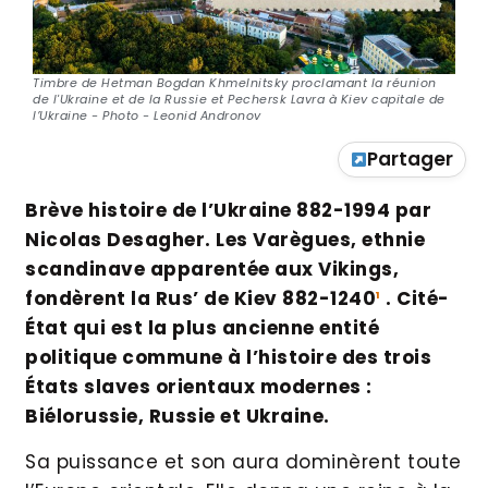
Timbre de Hetman Bogdan Khmelnitsky proclamant la réunion
de l'Ukraine et de la Russie et Pechersk Lavra à Kiev capitale de
l’Ukraine - Photo - Leonid Andronov
Partager
Brève histoire de l’Ukraine 882-1994 par
Nicolas Desagher. Les Varègues, ethnie
scandinave apparentée aux Vikings,
fondèrent la Rus’ de Kiev 882-1240
¹
. Cité-
État qui est la plus ancienne entité
politique commune à l’histoire des trois
États slaves orientaux modernes :
Biélorussie, Russie et Ukraine.
Sa puissance et son aura dominèrent toute