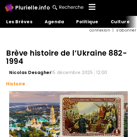
Plurielle.info
Les Brèves
Agenda
Politique
Culture
connexion
|
s’abonner
Brève histoire de l’Ukraine 882-
1994
Nicolas Desagher
15 décembre 2025
12:00
Histoire