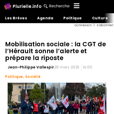
Plurielle.info
Les Brèves
Agenda
Politique
Culture
connexion
|
s’abonner
Mobilisation sociale : la CGT de
l’Hérault sonne l’alerte et
prépare la riposte
Jean-Philippe Vallespir
28 mars 2025
14:00
Politique
,
Société