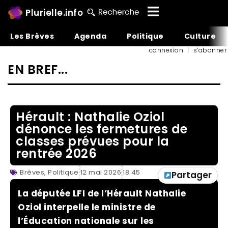
Plurielle.info
Les Brèves
Agenda
Politique
Culture
connexion
|
s’abonner
EN BREF...
Hérault : Nathalie Oziol
dénonce les fermetures de
classes prévues pour la
rentrée 2026
Brèves
,
Politique
12 mai 2026
18:45
Partager
La députée LFI de l’Hérault Nathalie
Oziol interpelle le ministre de
l’Éducation nationale sur les