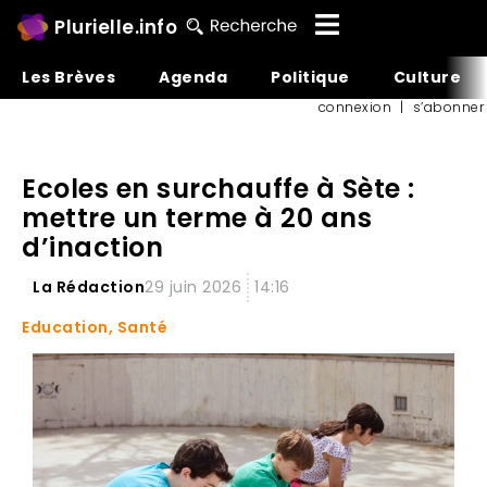
Plurielle.info
Les Brèves
Agenda
Politique
Culture
connexion
|
s’abonner
Ecoles en surchauffe à Sète :
mettre un terme à 20 ans
d’inaction
La Rédaction
29 juin 2026
14:16
Education
,
Santé