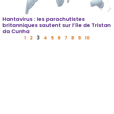
Hantavirus : les parachutistes
britanniques sautent sur l’île de Tristan
da Cunha
3
1
2
4
5
6
7
8
9
10