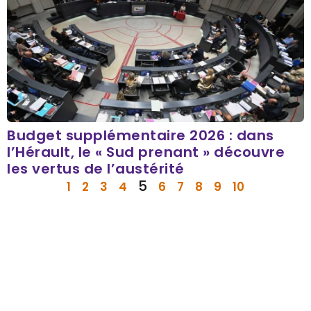
Budget supplémentaire 2026 : dans
l’Hérault, le « Sud prenant » découvre
les vertus de l’austérité
5
1
2
3
4
6
7
8
9
10