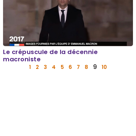
Le crépuscule de la décennie
macroniste
9
1
2
3
4
5
6
7
8
10