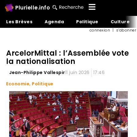
Plurielle.info
Les Brèves
Agenda
Politique
Culture
connexion
|
s’abonner
ArcelorMittal : l’Assemblée vote
la nationalisation
Jean-Philippe Vallespir
11 juin 2026
17:46
Economie
,
Politique