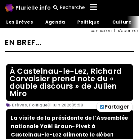
Plurielle.info
Les Brèves
Agenda
Politique
Culture
connexion
|
s’abonner
EN BREF...
À Castelnau-le-Lez, Richard
Corvaisier prend note du «
double discours » de Julien
Miro
Brèves
,
Politique
11 juin 2026
15:58
Partager
La visite de la présidente de l’Assemblée
nationale Yaël Braun-Pivet à
Castelnau-le-Lez alimente le débat