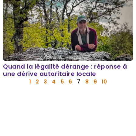
Quand la légalité dérange : réponse à
une dérive autoritaire locale
7
1
2
3
4
5
6
8
9
10