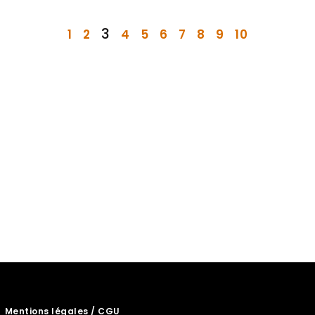
3
1
2
4
5
6
7
8
9
10
Mentions légales / CGU