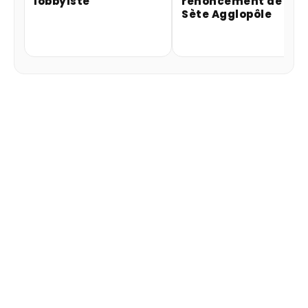
lobbyiste
renoncement de
Sète Agglopôle