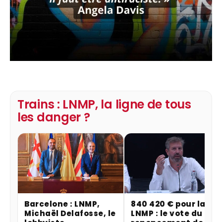
Trains : LNMP, la ligne de tous
les danger ?
Barcelone : LNMP,
840 420 € pour la
Michaël Delafosse, le
LNMP : le vote du