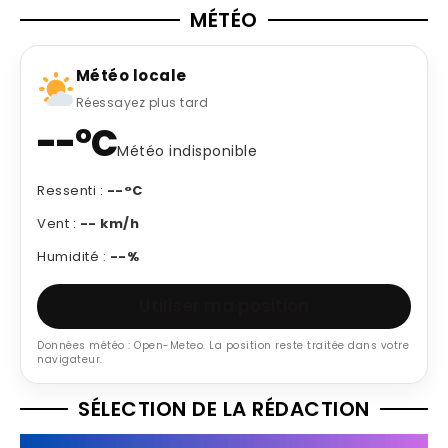
MÉTÉO
Météo locale
Réessayez plus tard
--°C
Météo indisponible
Ressenti :
--°C
Vent :
-- km/h
Humidité :
--%
Utiliser ma position
Données météo : Open-Meteo. La position reste traitée dans votre
navigateur.
SÉLECTION DE LA RÉDACTION