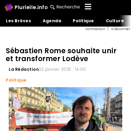
Plurielle.info
Les Brèves
Agenda
Politique
Culture
connexion
|
s’abonner
Sébastien Rome souhaite unir
et transformer Lodève
La Rédaction
22 janvier 2025
14:00
Politique