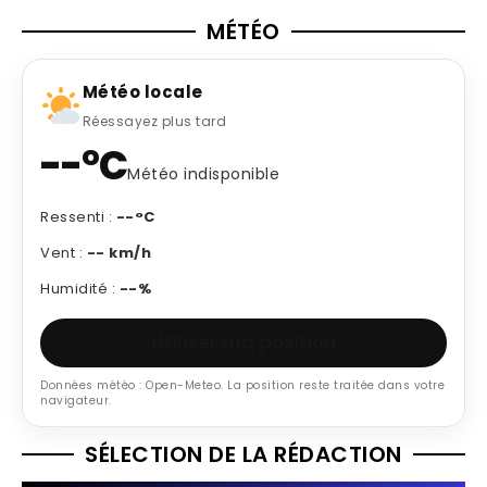
MÉTÉO
Météo locale
Réessayez plus tard
--°C
Météo indisponible
Ressenti :
--°C
Vent :
-- km/h
Humidité :
--%
Utiliser ma position
Données météo : Open-Meteo. La position reste traitée dans votre
navigateur.
SÉLECTION DE LA RÉDACTION