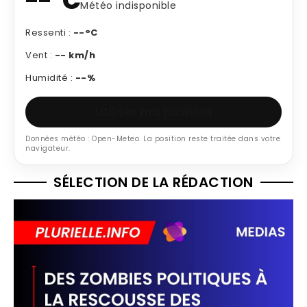
--°C
Météo indisponible
Ressenti :
--°C
Vent :
-- km/h
Humidité :
--%
Utiliser ma position
Données météo : Open-Meteo. La position reste traitée dans votre
navigateur.
SÉLECTION DE LA RÉDACTION