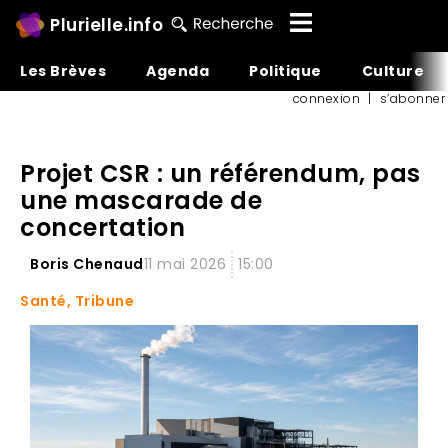
Plurielle.info
Les Brèves
Agenda
Politique
Culture
connexion
|
s’abonner
Projet CSR : un référendum, pas
une mascarade de
concertation
Boris Chenaud
11 mai 2026
15:00
Santé
,
Tribune