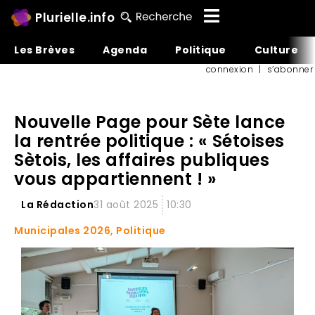
Plurielle.info
Les Brèves
Agenda
Politique
Culture
connexion
|
s’abonner
Nouvelle Page pour Sète lance
la rentrée politique : « Sétoises
Sètois, les affaires publiques
vous appartiennent ! »
La Rédaction
31 août 2025
10:30
Municipales 2026
,
Politique