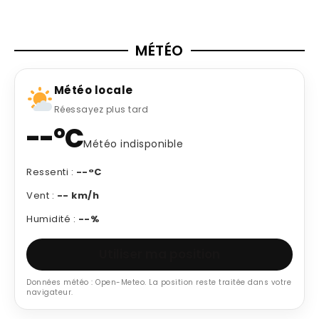
MÉTÉO
Météo locale
Réessayez plus tard
--°C
Météo indisponible
Ressenti :
--°C
Vent :
-- km/h
Humidité :
--%
Utiliser ma position
Données météo : Open-Meteo. La position reste traitée dans votre
navigateur.