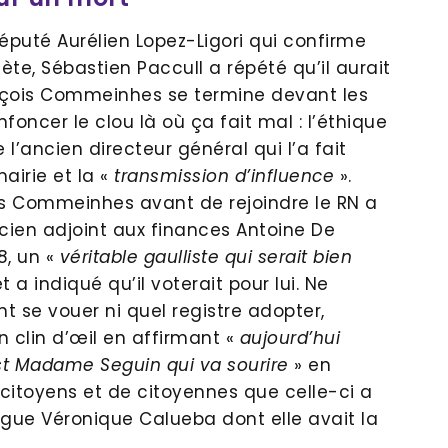
éputé Aurélien Lopez-Ligori qui confirme
Sète, Sébastien Paccull a répété qu’il aurait
nçois Commeinhes se termine devant les
foncer le clou là où ça fait mal : l’éthique
 l’ancien directeur général qui l’a fait
airie et la «
transmission d’influence
».
ois Commeinhes avant de rejoindre le RN a
ien adjoint aux finances Antoine De
8, un «
véritable gaulliste qui serait bien
t a indiqué qu’il voterait pour lui. Ne
t se vouer ni quel registre adopter,
n clin d’œil en affirmant «
aujourd’hui
st Madame Seguin qui va sourire
» en
e citoyens et de citoyennes que celle-ci a
ègue Véronique Calueba dont elle avait la