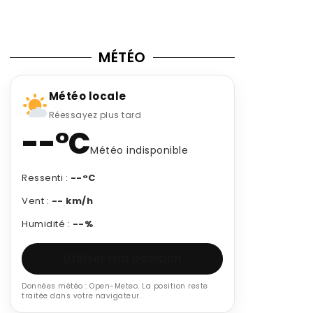
MÉTÉO
Météo locale
Réessayez plus tard
--°C
Météo indisponible
Ressenti :
--°C
Vent :
-- km/h
Humidité :
--%
Utiliser ma position
Données météo : Open-Meteo. La position reste
traitée dans votre navigateur.