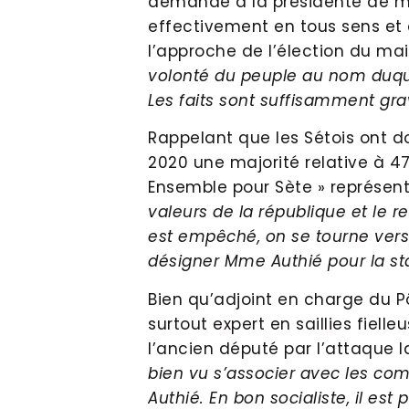
demandé à la présidente de mi
effectivement en tous sens et d
l’approche de l’élection du mair
volonté du peuple au nom duque
Les faits sont suffisamment gra
Rappelant que les Sétois ont d
2020 une majorité relative à 47%
Ensemble pour Sète » représentai
valeurs de la république et le r
est empêché, on se tourne vers 
désigner Mme Authié pour la stab
Bien qu’adjoint en charge du Pô
surtout expert en saillies fielleu
l’ancien député par l’attaque l
bien vu s’associer avec les co
Authié. En bon socialiste, il est 