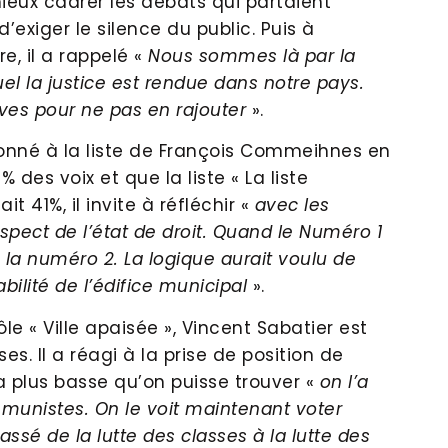
eux cadrer les débats qui partaient
’exiger le silence du public. Puis à
e, il a rappelé «
Nous sommes là par la
l la justice est rendue dans notre pays.
ves pour ne pas en rajouter
».
onné à la liste de François Commeihnes en
 des voix et que la liste « La liste
t 41%, il invite à réfléchir «
avec les
espect de l’état de droit. Quand le Numéro 1
la numéro 2. La logique aurait voulu de
ilité de l’édifice municipal
».
le « Ville apaisée », Vincent Sabatier est
ses. Il a réagi à la prise de position de
a plus basse qu’on puisse trouver «
on l’a
mmunistes. On le voit maintenant voter
passé de la lutte des classes à la lutte des