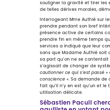
souligner la gravité et tirer l
de telles dérives morales, dém
Interrogeant Mme Authié sur le
prendre pendant son bref intér
présence active de certains co
prendre fin en même temps que
services a indiqué que leur c
sans que Madame Authié soit a
sa part qu’on ne se contentait
s’agissait de changer de systè
cautionner ce qui s’est passé »
conscience
». Sa demande de di
fait qu’il n’y en est qu’un et l
utilisation délicate.
Sébastien Pacull cherc
gaulliste en votant po