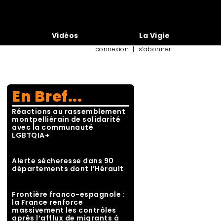
Vidéos
La Vigie
connexion
|
s’abonner
En Bref...
Réactions au rassemblement
montpelliérain de solidarité
avec la communauté
LGBTQIA+
Alerte sécheresse dans 90
départements dont l’Hérault
Frontière franco-espagnole :
la France renforce
massivement les contrôles
après l’afflux de migrants à