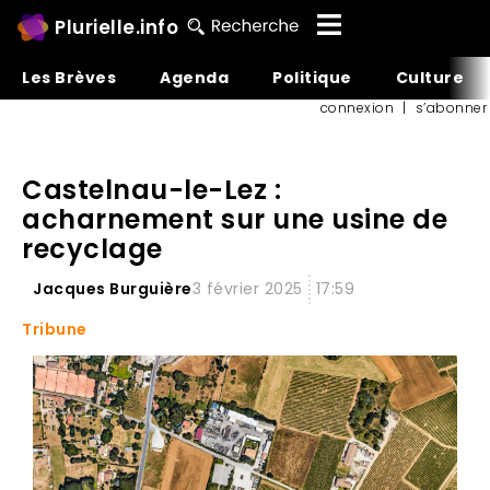
Plurielle.info
Les Brèves
Agenda
Politique
Culture
connexion
|
s’abonner
Castelnau-le-Lez :
acharnement sur une usine de
recyclage
Jacques Burguière
3 février 2025
17:59
Tribune