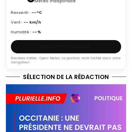
Météo indisponible
Ressenti :
--°C
Vent :
-- km/h
Humidité :
--%
Utiliser ma position
Données météo : Open-Meteo. La position reste traitée dans votre
navigateur.
SÉLECTION DE LA RÉDACTION