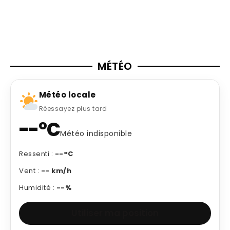
MÉTÉO
Météo locale
Réessayez plus tard
--°C
Météo indisponible
Ressenti :
--°C
Vent :
-- km/h
Humidité :
--%
Utiliser ma position