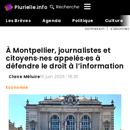
Plurielle.info
Les Brèves
Agenda
Politique
Culture
connexion
|
s’abonner
À Montpellier, journalistes et
citoyens·nes appelés·es à
défendre le droit à l’information
Claire Méluire
16 juin 2026
16:25
Economie