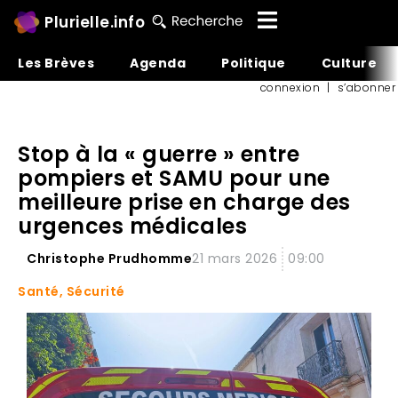
Plurielle.info
Les Brèves
Agenda
Politique
Culture
connexion
|
s’abonner
Stop à la « guerre » entre
pompiers et SAMU pour une
meilleure prise en charge des
urgences médicales
Christophe Prudhomme
21 mars 2026
09:00
Santé
,
Sécurité