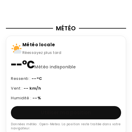
MÉTÉO
Météo locale
Réessayez plus tard
--°C
Météo indisponible
Ressenti :
--°C
Vent :
-- km/h
Humidité :
--%
Utiliser ma position
Données météo : Open-Meteo. La position reste traitée dans votre
navigateur.