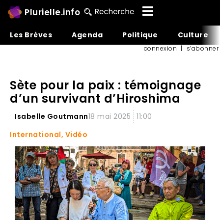
Plurielle.info
Les Brèves
Agenda
Politique
Culture
connexion
|
s’abonner
Sète pour la paix : témoignage
d’un survivant d’Hiroshima
Isabelle Goutmann
18 mai 2025
11:00
International
,
Vidéo