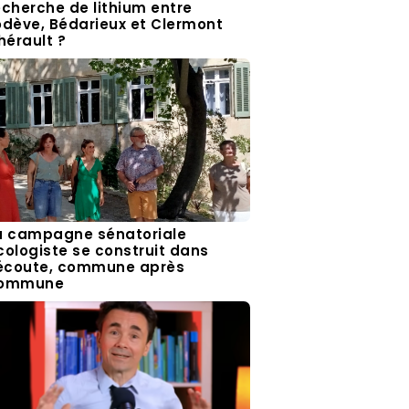
echerche de lithium entre
odève, Bédarieux et Clermont
’hérault ?
a campagne sénatoriale
cologiste se construit dans
’écoute, commune après
ommune