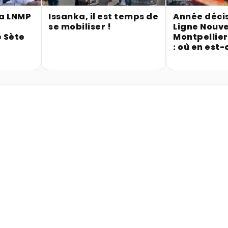
la LNMP
Issanka, il est temps de
Année décis
se mobiliser !
Ligne Nouve
 Sète
Montpellie
: où en est-