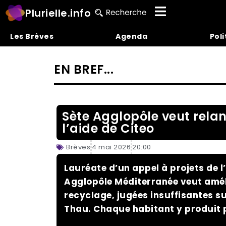
Plurielle.info
Les Brèves
Agenda
Poli
EN BREF...
Sète Agglopôle veut relan
l’aide de Citeo
Brèves
4 mai 2026
20:00
Lauréate d’un appel à projets de 
Agglopôle Méditerranée veut améli
recyclage, jugées insuffisantes s
Thau. Chaque habitant y produit p