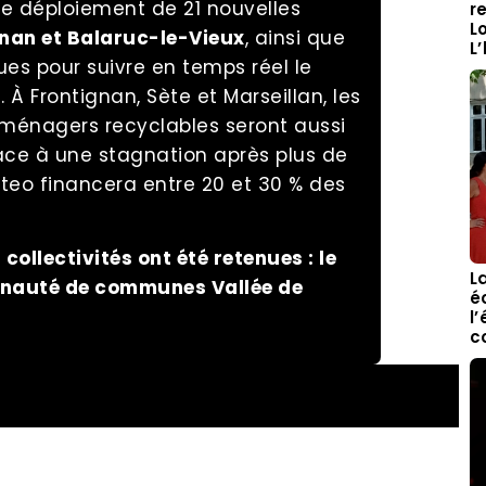
le déploiement de 21 nouvelles
r
L
nan et Balaruc-le-Vieux
, ainsi que
L
ues pour suivre en temps réel le
 À Frontignan, Sète et Marseillan, les
 ménagers recyclables seront aussi
face à une stagnation après plus de
iteo financera entre 20 et 30 % des
collectivités ont été retenues : le
L
unauté de communes Vallée de
é
l
c