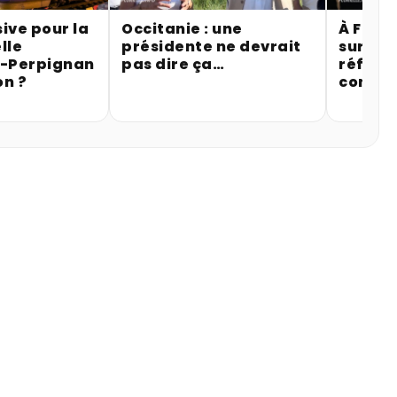
ive pour la
Occitanie : une
À Fitou
lle
présidente ne devrait
sur la 
r-Perpignan
pas dire ça…
référe
on ?
contre 