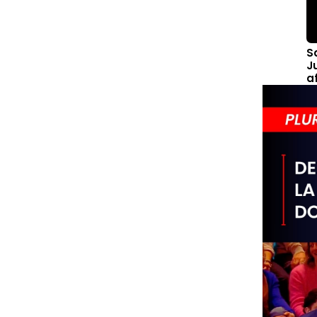
S
J
a