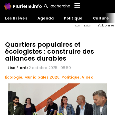
Plurielle.info
Les Brèves
Agenda
Politique
Culture
connexion
|
s’abonner
Quartiers populaires et
écologistes : construire des
alliances durables
Lise Florès
2 octobre 2025
08:50
Écologie
,
Municipales 2026
,
Politique
,
Vidéo