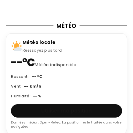
MÉTÉO
Météo locale
Réessayez plus tard
--°C
Météo indisponible
Ressenti :
--°C
Vent :
-- km/h
Humidité :
--%
Utiliser ma position
Données météo : Open-Meteo. La position reste traitée dans votre
navigateur.