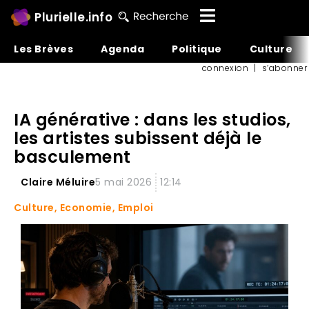
Plurielle.info
Les Brèves
Agenda
Politique
Culture
connexion
|
s’abonner
IA générative : dans les studios,
les artistes subissent déjà le
basculement
Claire Méluire
5 mai 2026
12:14
Culture
,
Economie
,
Emploi