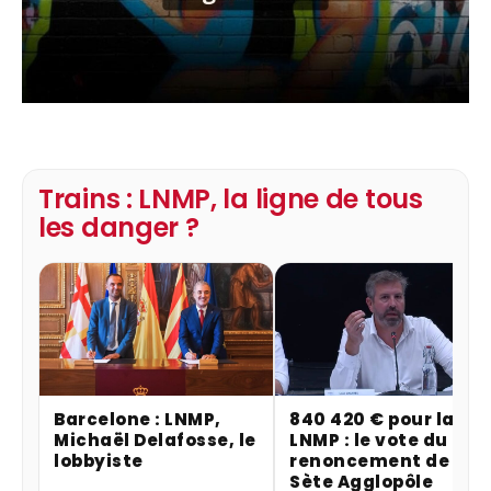
Trains : LNMP, la ligne de tous
les danger ?
Barcelone : LNMP,
840 420 € pour la
Michaël Delafosse, le
LNMP : le vote du
lobbyiste
renoncement de
Sète Agglopôle