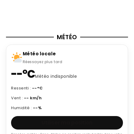
MÉTÉO
Météo locale
Réessayez plus tard
--°C
Météo indisponible
Ressenti :
--°C
Vent :
-- km/h
Humidité :
--%
Utiliser ma position