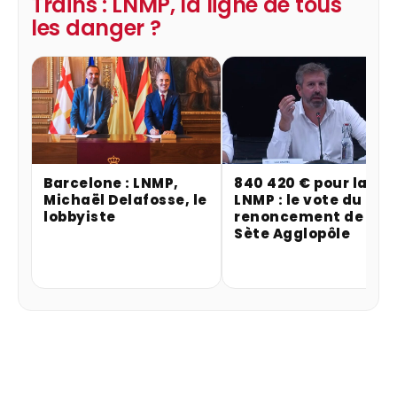
Trains : LNMP, la ligne de tous
les danger ?
Barcelone : LNMP,
840 420 € pour la
Michaël Delafosse, le
LNMP : le vote du
lobbyiste
renoncement de
Sète Agglopôle