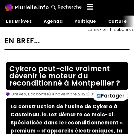
Plurielle.info
Les Brèves
Agenda
Politique
Culture
connexion
|
s’abonner
EN BREF...
Cykero peut-elle vraiment
devenir le moteur du
reconditionné à Montpellier ?
Brèves
,
Economie
14 novembre 2025
10:26
Partager
La construction de l’usine de Cykero à
Castelnau‑le‑Lez démarre ce mois-ci.
Spécialisée dans le reconditionnement «
premium » d’appareils électroniques, la