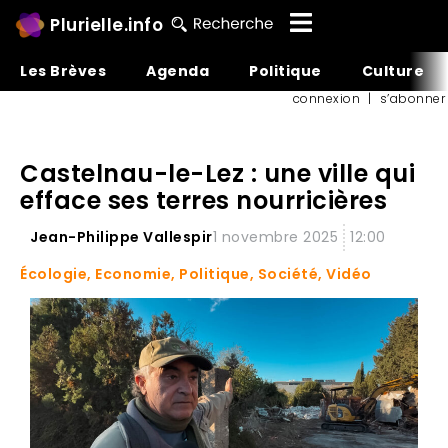
Plurielle.info
Les Brèves
Agenda
Politique
Culture
connexion
|
s’abonner
Castelnau-le-Lez : une ville qui
efface ses terres nourricières
Jean-Philippe Vallespir
1 novembre 2025
12:00
Écologie
,
Economie
,
Politique
,
Société
,
Vidéo