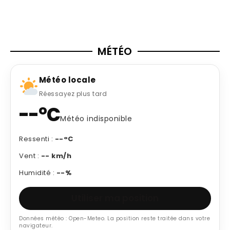
MÉTÉO
Météo locale
Réessayez plus tard
--°C
Météo indisponible
Ressenti :
--°C
Vent :
-- km/h
Humidité :
--%
Utiliser ma position
Données météo : Open-Meteo. La position reste traitée dans votre
navigateur.