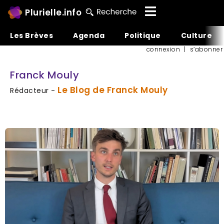
Plurielle.info
Les Brèves
Agenda
Politique
Culture
connexion
|
s’abonner
Franck Mouly
Le Blog de Franck Mouly
Rédacteur -