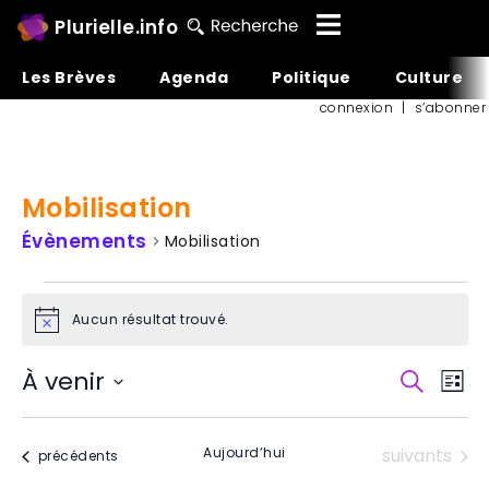
Plurielle.info
Les Brèves
Agenda
Politique
Culture
connexion
|
s’abonner
Mobilisation
Évènements
Mobilisation
Aucun résultat trouvé.
Notice
Reche
Na
À venir
Recherch
Liste
et
de
Sélectionnez
une
naviga
vu
date.
Évènements
Aujourd’hui
suivants
Évènements
précédents
de
Év