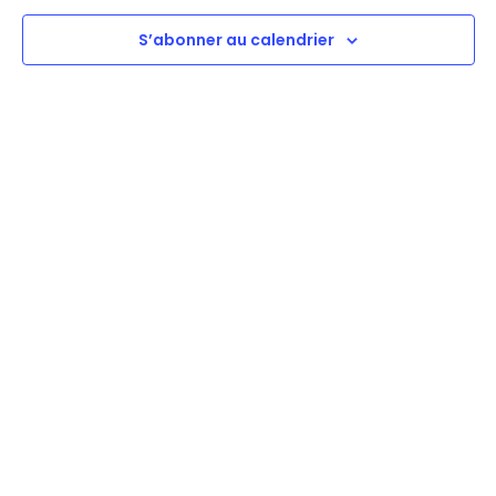
vues
Évène
S’abonner au calendrier