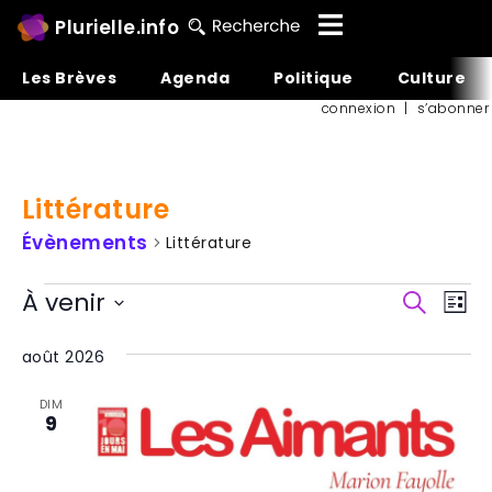
Plurielle.info
Les Brèves
Agenda
Politique
Culture
connexion
|
s’abonner
Littérature
Évènements
Littérature
Reche
Na
À venir
Recherch
Liste
et
de
Sélectionnez
une
naviga
vu
août 2026
date.
de
Év
DIM
vues
9
Évène