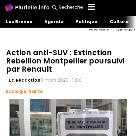
Plurielle.info
Les Brèves
Agenda
Politique
Culture
connexion
|
s’abonner
Action anti-SUV : Extinction
Rebellion Montpellier poursuivi
par Renault
La Rédaction
8 mars 2026
11:00
Écologie
,
Santé