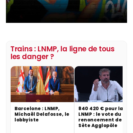
Trains : LNMP, la ligne de tous
les danger ?
Barcelone : LNMP,
840 420 € pour la
Michaël Delafosse, le
LNMP : le vote du
lobbyiste
renoncement de
Sète Agglopôle